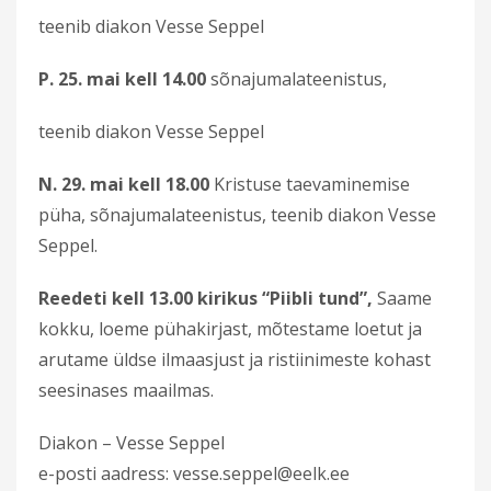
teenib diakon Vesse Seppel
P. 25. mai kell 14.00
sõnajumalateenistus,
teenib diakon Vesse Seppel
N. 29. mai kell 18.00
Kristuse taevaminemise
püha, sõnajumalateenistus, teenib diakon Vesse
Seppel.
Reedeti kell 13.00 kirikus “Piibli tund”,
Saame
kokku, loeme pühakirjast, mõtestame loetut ja
arutame üldse ilmaasjust ja ristiinimeste kohast
seesinases maailmas.
Diakon – Vesse Seppel
e-posti aadress: vesse.seppel@eelk.ee